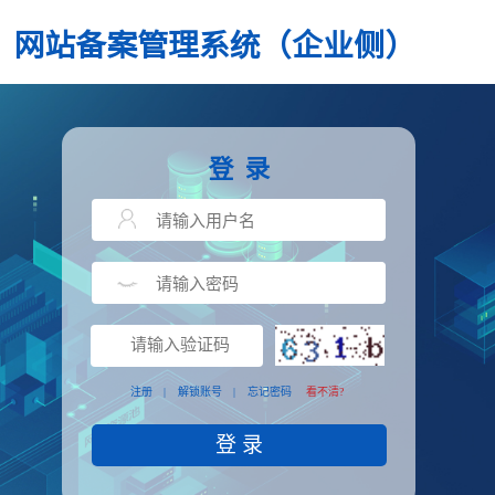
网站备案管理系统（企业侧）
登 录
注册
|
解锁账号
|
忘记密码
看不清?
登 录